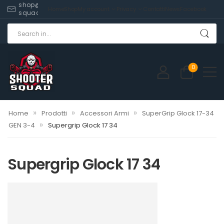
shop@shooter-
Home
Shop
My account
Privacy
Contatti
News
Facebook
squad.com
0
»
»
»
Home
Prodotti
Accessori Armi
SuperGrip Glock 17-34
»
GEN 3-4
Supergrip Glock 17 34
Supergrip Glock 17 34