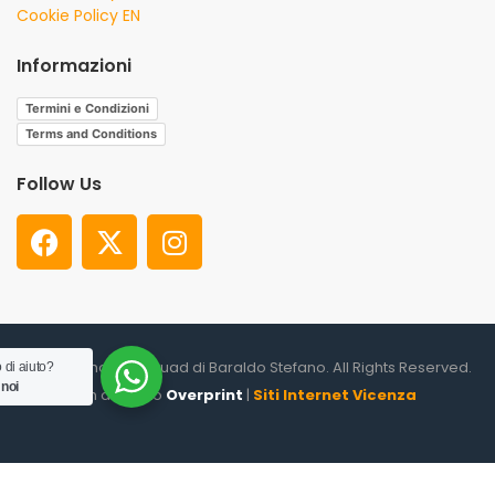
Cookie Policy EN
Informazioni
Termini e Condizioni
Terms and Conditions
Follow Us
© 2026. Shooter Squad di Baraldo Stefano. All Rights Reserved.
 di aiuto?
 noi
un altro sito
Overprint
|
Siti Internet Vicenza
0