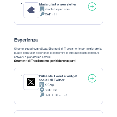
Mailing list o newsletter
shooter-squad.com
Azienda:
CAP +11
Dati Personali trattati:
Esperienza
Shooter-squad.com utilizza Strumenti di Tracciamento per migliorare la
qualità della user experience e consentire le interazioni con contenuti,
network e piattaforme esterni.
Strumenti di Tracciamento gestiti da terze parti
Pulsante Tweet e widget
sociali di Twitter
X Corp.
Azienda:
Stati Uniti
Luogo del trattamento:
Dati di utilizzo +1
Dati Personali trattati: