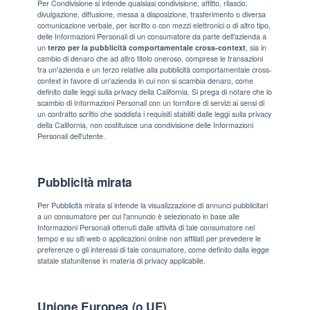
Per Condivisione si intende qualsiasi condivisione, affitto, rilascio,
divulgazione, diffusione, messa a disposizione, trasferimento o diversa
comunicazione verbale, per iscritto o con mezzi elettronici o di altro tipo,
delle Informazioni Personali di un consumatore da parte dell'azienda a
un
terzo per la pubblicità comportamentale cross-context
, sia in
cambio di denaro che ad altro titolo oneroso, comprese le transazioni
tra un'azienda e un terzo relative alla pubblicità comportamentale cross-
context in favore di un'azienda in cui non si scambia denaro, come
definito dalle leggi sulla privacy della California. Si prega di notare che lo
scambio di Informazioni Personali con un fornitore di servizi ai sensi di
un contratto scritto che soddisfa i requisiti stabiliti dalle leggi sulla privacy
della California, non costituisce una condivisione delle Informazioni
Personali dell'utente.
Pubblicità mirata
Per Pubblicità mirata si intende la visualizzazione di annunci pubblicitari
a un consumatore per cui l'annuncio è selezionato in base alle
Informazioni Personali ottenuti dalle attività di tale consumatore nel
tempo e su siti web o applicazioni online non affiliati per prevedere le
preferenze o gli interessi di tale consumatore, come definito dalla legge
statale statunitense in materia di privacy applicabile.
Unione Europea (o UE)