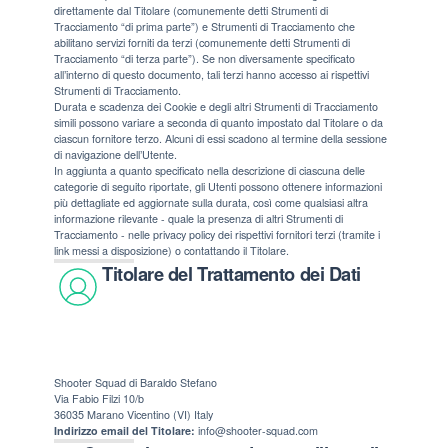
direttamente dal Titolare (comunemente detti Strumenti di
Tracciamento “di prima parte”) e Strumenti di Tracciamento che
abilitano servizi forniti da terzi (comunemente detti Strumenti di
Tracciamento “di terza parte”). Se non diversamente specificato
all’interno di questo documento, tali terzi hanno accesso ai rispettivi
Strumenti di Tracciamento.
Durata e scadenza dei Cookie e degli altri Strumenti di Tracciamento
simili possono variare a seconda di quanto impostato dal Titolare o da
ciascun fornitore terzo. Alcuni di essi scadono al termine della sessione
di navigazione dell’Utente.
In aggiunta a quanto specificato nella descrizione di ciascuna delle
categorie di seguito riportate, gli Utenti possono ottenere informazioni
più dettagliate ed aggiornate sulla durata, così come qualsiasi altra
informazione rilevante - quale la presenza di altri Strumenti di
Tracciamento - nelle privacy policy dei rispettivi fornitori terzi (tramite i
link messi a disposizione) o contattando il Titolare.
Titolare del Trattamento dei Dati
Shooter Squad di Baraldo Stefano
Via Fabio Filzi 10/b
36035 Marano Vicentino (VI) Italy
Indirizzo email del Titolare:
info@shooter-squad.com