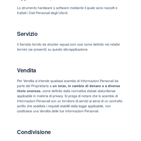
Lo strumento hardware o software mediante il quale sono raccolti e
trattati i Dati Personali degli Utenti.
Servizio
Il Servizio fornito da shooter-squad.com così come definito nei relativi
termini (se presenti) su questo sito/applicazione.
Vendita
Per Vendita si intende qualsiasi scambio di Informazioni Personali da
parte del Proprietario a
un terzo, in cambio di denaro o a diverso
titolo oneroso
, come definito dalla normativa statale statunitense
applicabile in materia di privacy. Si prega di notare che lo scambio di
Informazioni Personali con un fornitore di servizi ai sensi di un contratto
scritto che soddisfa i requisiti stabiliti dalla legge applicabile, non
costituisce una Vendita delle tue Informazioni Personali.
Condivisione