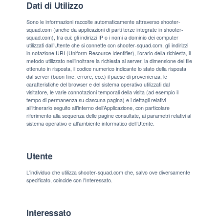
Dati di Utilizzo
Sono le informazioni raccolte automaticamente attraverso shooter-
squad.com (anche da applicazioni di parti terze integrate in shooter-
squad.com), tra cui: gli indirizzi IP o i nomi a dominio dei computer
utilizzati dall’Utente che si connette con shooter-squad.com, gli indirizzi
in notazione URI (Uniform Resource Identifier), l’orario della richiesta, il
metodo utilizzato nell’inoltrare la richiesta al server, la dimensione del file
ottenuto in risposta, il codice numerico indicante lo stato della risposta
dal server (buon fine, errore, ecc.) il paese di provenienza, le
caratteristiche del browser e del sistema operativo utilizzati dal
visitatore, le varie connotazioni temporali della visita (ad esempio il
tempo di permanenza su ciascuna pagina) e i dettagli relativi
all’itinerario seguito all’interno dell’Applicazione, con particolare
riferimento alla sequenza delle pagine consultate, ai parametri relativi al
sistema operativo e all’ambiente informatico dell’Utente.
Utente
L'individuo che utilizza shooter-squad.com che, salvo ove diversamente
specificato, coincide con l'Interessato.
Interessato