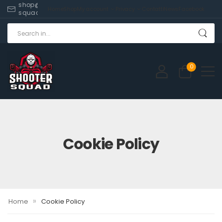
shop@shooter-
Home
Shop
My account
Privacy
Contatti
News
Facebook
squad.com
0
Cookie Policy
»
Home
Cookie Policy