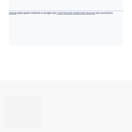
iubenda
ospita questo contenuto e raccoglie solo
i Dati Personali strettamente necessari
alla sua fornitura.