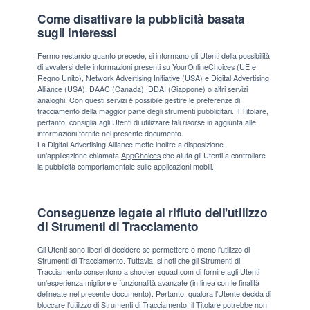
Come disattivare la pubblicità basata
sugli interessi
Fermo restando quanto precede, si informano gli Utenti della possibilità
di avvalersi delle informazioni presenti su
YourOnlineChoices
(UE e
Regno Unito),
Network Advertising Initiative
(USA) e
Digital Advertising
Alliance
(USA),
DAAC
(Canada),
DDAI
(Giappone) o altri servizi
analoghi. Con questi servizi è possibile gestire le preferenze di
tracciamento della maggior parte degli strumenti pubblicitari. Il Titolare,
pertanto, consiglia agli Utenti di utilizzare tali risorse in aggiunta alle
informazioni fornite nel presente documento.
La Digital Advertising Alliance mette inoltre a disposizione
un’applicazione chiamata
AppChoices
che aiuta gli Utenti a controllare
la pubblicità comportamentale sulle applicazioni mobili.
Conseguenze legate al rifiuto dell'utilizzo
di Strumenti di Tracciamento
Gli Utenti sono liberi di decidere se permettere o meno l'utilizzo di
Strumenti di Tracciamento. Tuttavia, si noti che gli Strumenti di
Tracciamento consentono a shooter-squad.com di fornire agli Utenti
un'esperienza migliore e funzionalità avanzate (in linea con le finalità
delineate nel presente documento). Pertanto, qualora l'Utente decida di
bloccare l'utilizzo di Strumenti di Tracciamento, il Titolare potrebbe non