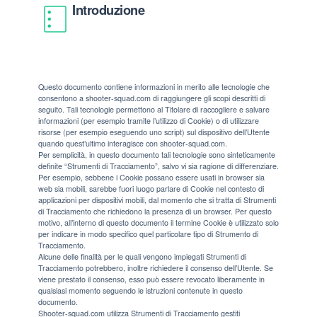
Introduzione
Questo documento contiene informazioni in merito alle tecnologie che
consentono a shooter-squad.com di raggiungere gli scopi descritti di
seguito. Tali tecnologie permettono al Titolare di raccogliere e salvare
informazioni (per esempio tramite l’utilizzo di Cookie) o di utilizzare
risorse (per esempio eseguendo uno script) sul dispositivo dell’Utente
quando quest’ultimo interagisce con shooter-squad.com.
Per semplicità, in questo documento tali tecnologie sono sinteticamente
definite “Strumenti di Tracciamento”, salvo vi sia ragione di differenziare.
Per esempio, sebbene i Cookie possano essere usati in browser sia
web sia mobili, sarebbe fuori luogo parlare di Cookie nel contesto di
applicazioni per dispositivi mobili, dal momento che si tratta di Strumenti
di Tracciamento che richiedono la presenza di un browser. Per questo
motivo, all’interno di questo documento il termine Cookie è utilizzato solo
per indicare in modo specifico quel particolare tipo di Strumento di
Tracciamento.
Alcune delle finalità per le quali vengono impiegati Strumenti di
Tracciamento potrebbero, inoltre richiedere il consenso dell’Utente. Se
viene prestato il consenso, esso può essere revocato liberamente in
qualsiasi momento seguendo le istruzioni contenute in questo
documento.
Shooter-squad.com utilizza Strumenti di Tracciamento gestiti