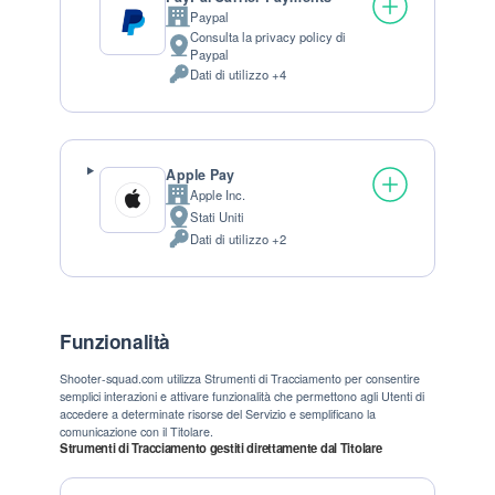
Paypal
Azienda:
Consulta la privacy policy di
Luogo del trattamento:
Paypal
Dati di utilizzo +4
Dati Personali trattati:
Apple Pay
Apple Inc.
Azienda:
Stati Uniti
Luogo del trattamento:
Dati di utilizzo +2
Dati Personali trattati:
Funzionalità
Shooter-squad.com utilizza Strumenti di Tracciamento per consentire
semplici interazioni e attivare funzionalità che permettono agli Utenti di
accedere a determinate risorse del Servizio e semplificano la
comunicazione con il Titolare.
Strumenti di Tracciamento gestiti direttamente dal Titolare