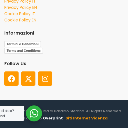
Privacy Policy IT
Privacy Policy EN
Cookie Policy IT
Cookie Policy EN
Informazioni
Termini e Condizioni
Terms and Conditions
Follow Us
© 2026. Shooter Squad di Baraldo Stefano. All Rights Reserved.
 di aiuto?
 noi
un altro sito
Overprint
|
Siti Internet Vicenza