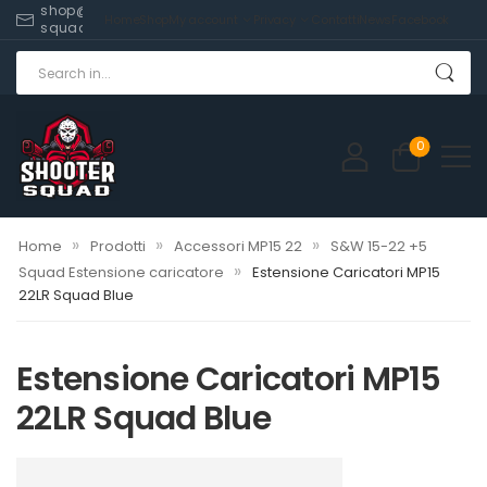
shop@shooter-
Home
Shop
My account
Privacy
Contatti
News
Facebook
squad.com
0
»
»
»
Home
Prodotti
Accessori MP15 22
S&W 15-22 +5
»
Squad Estensione caricatore
Estensione Caricatori MP15
22LR Squad Blue
Estensione Caricatori MP15
22LR Squad Blue