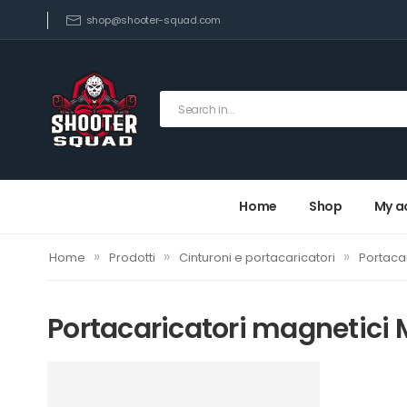
shop@shooter-squad.com
Home
Shop
My a
»
»
»
Home
Prodotti
Cinturoni e portacaricatori
Portacar
Portacaricatori magnetici 