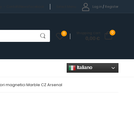
Select Menu
Log in
/
Register
cy
Contatti
News
Facebook
0
Shopping Cart
0
0,00
€
Italiano
ori magnetici Marble CZ Arsenal