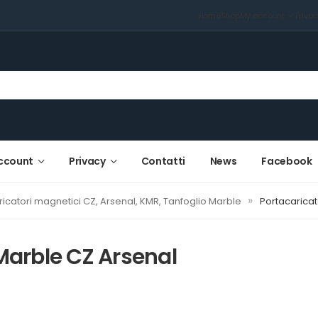
Home
Shop
My account
Priva
ccount
Privacy
Contatti
News
Facebook
»
icatori magnetici CZ, Arsenal, KMR, Tanfoglio Marble
Portacaricat
Marble CZ Arsenal