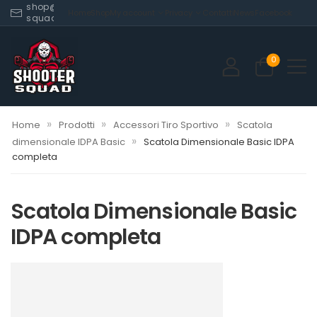
shop@shooter-
Home
Shop
My account
Privacy
Contatti
News
Facebook
squad.com
0
»
»
»
Home
Prodotti
Accessori Tiro Sportivo
Scatola
»
dimensionale IDPA Basic
Scatola Dimensionale Basic IDPA
completa
Scatola Dimensionale Basic
IDPA completa