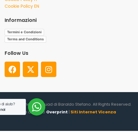
Cookie Policy EN
Informazioni
Termini e Condizioni
Terms and Conditions
Follow Us
© 2026. Shooter Squad di Baraldo Stefano. All Rights Reserved.
 di aiuto?
 noi
un altro sito
Overprint
|
Siti Internet Vicenza
0