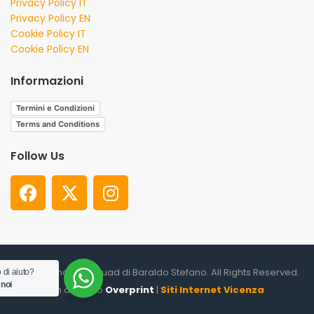
Privacy Policy IT
Privacy Policy EN
Cookie Policy IT
Cookie Policy EN
Informazioni
Termini e Condizioni
Terms and Conditions
Follow Us
© 2026. Shooter Squad di Baraldo Stefano. All Rights Reserved.
 di aiuto?
 noi
un altro sito
Overprint
|
Siti Internet Vicenza