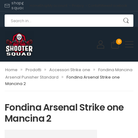
shop@shooter-
Home
Shop
My account
Privacy
Contatti
News
Facebook
squad.com
0
»
»
»
Home
Prodotti
Accessori Strike one
Fondina Mancina
»
Arsenal Punisher Standard
Fondina Arsenal Strike one
Mancina 2
Fondina Arsenal Strike one
Mancina 2