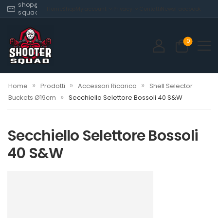
shop@shooter-
Home
Shop
My account
Privacy
Contatti
News
Facebook
squad.com
0
»
»
»
Home
Prodotti
Accessori Ricarica
Shell Selector
»
Buckets Ø19cm
Secchiello Selettore Bossoli 40 S&W
Secchiello Selettore Bossoli
40 S&W