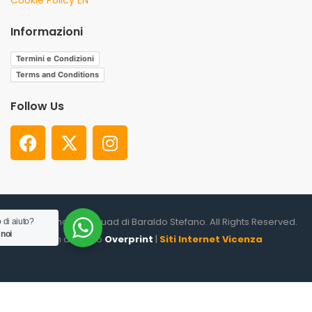
Informazioni
Termini e Condizioni
Terms and Conditions
Follow Us
© 2026. Shooter Squad di Baraldo Stefano. All Rights Reserved.
 di aiuto?
 noi
un altro sito
Overprint
|
Siti Internet Vicenza
0