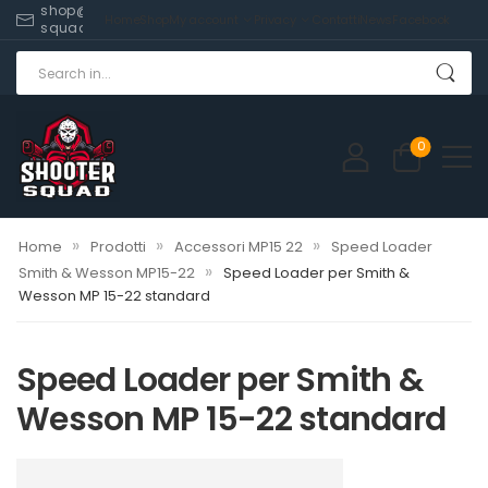
shop@shooter-
Home
Shop
My account
Privacy
Contatti
News
Facebook
squad.com
0
»
»
»
Home
Prodotti
Accessori MP15 22
Speed Loader
»
Smith & Wesson MP15-22
Speed Loader per Smith &
Wesson MP 15-22 standard
Speed Loader per Smith &
Wesson MP 15-22 standard