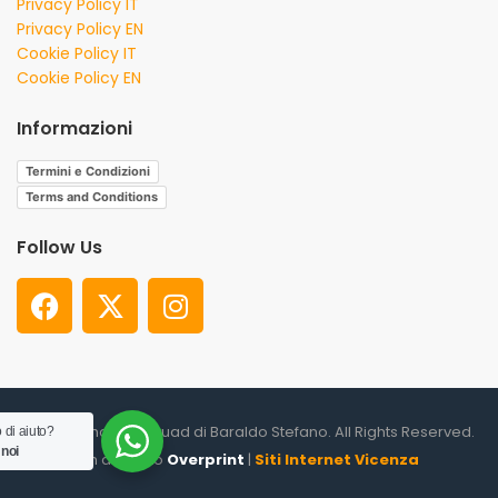
Privacy Policy IT
Privacy Policy EN
Cookie Policy IT
Cookie Policy EN
Informazioni
Termini e Condizioni
Terms and Conditions
Follow Us
© 2026. Shooter Squad di Baraldo Stefano. All Rights Reserved.
 di aiuto?
 noi
un altro sito
Overprint
|
Siti Internet Vicenza