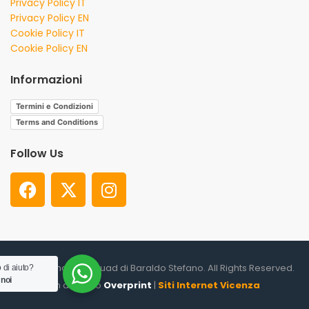
Privacy Policy IT
Privacy Policy EN
Cookie Policy IT
Cookie Policy EN
Informazioni
Termini e Condizioni
Terms and Conditions
Follow Us
© 2026. Shooter Squad di Baraldo Stefano. All Rights Reserved.
 di aiuto?
 noi
un altro sito
Overprint
|
Siti Internet Vicenza