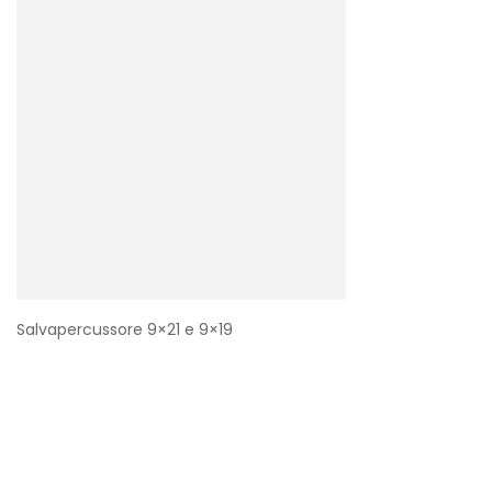
Salvapercussore 9×21 e 9×19