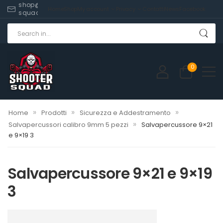
shop@shooter-
Home
Shop
My account
Privacy
Contatti
News
Facebook
squad.com
0
»
»
»
Home
Prodotti
Sicurezza e Addestramento
»
Salvapercussori calibro 9mm 5 pezzi
Salvapercussore 9×21
e 9×19 3
Salvapercussore 9×21 e 9×19
3