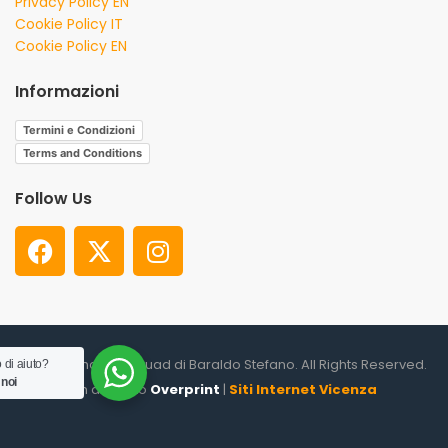
Privacy Policy EN
Cookie Policy IT
Cookie Policy EN
Informazioni
Termini e Condizioni
Terms and Conditions
Follow Us
© 2026. Shooter Squad di Baraldo Stefano. All Rights Reserved.
 di aiuto?
 noi
un altro sito
Overprint
|
Siti Internet Vicenza