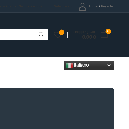
Select Menu
Log in
/
Register
cy
Contatti
News
Facebook
0
Shopping Cart
0
0,00
€
Italiano