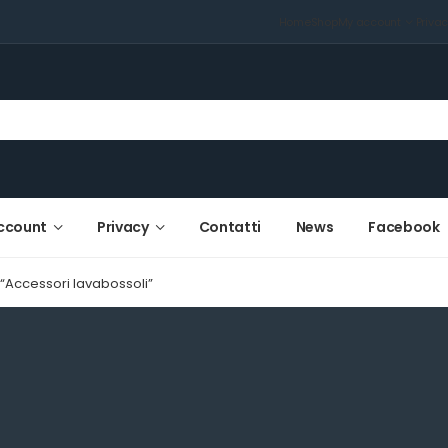
Home
Shop
My account
Priva
ccount
Privacy
Contatti
News
Facebook
 “Accessori lavabossoli”