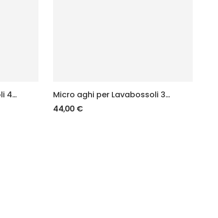
i 4
Micro aghi per Lavabossoli 3
mm
44,00
€