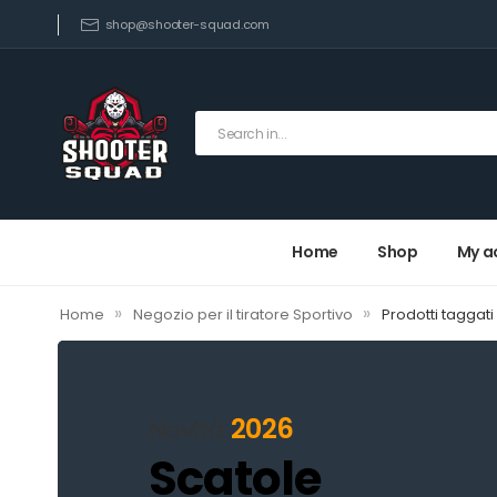
shop@shooter-squad.com
Home
Shop
My a
»
»
Home
Negozio per il tiratore Sportivo
Prodotti taggati
2026
Novità
Scatole