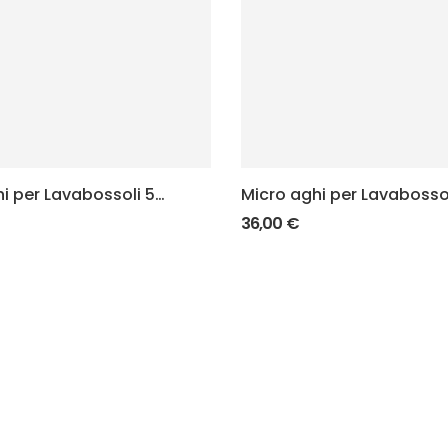
i per Lavabossoli 5
Micro aghi per Lavabossol
mm
36,00
€