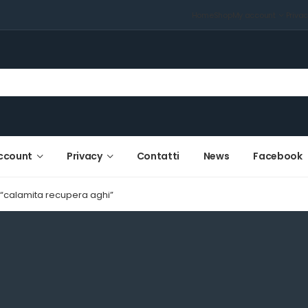
Home
Shop
My account
Priva
ccount
Privacy
Contatti
News
Facebook
i “calamita recupera aghi”