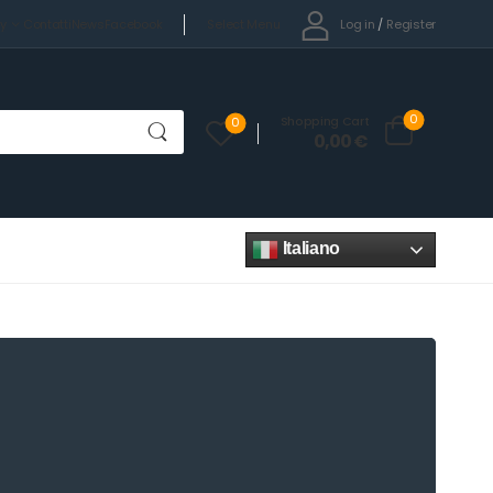
Select Menu
Log in
/
Register
cy
Contatti
News
Facebook
0
Shopping Cart
0
0,00
€
Italiano