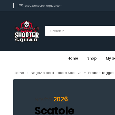
shop@shooter-squad.com
Home
Shop
My a
»
»
Home
Negozio per il tiratore Sportivo
Prodotti taggat
2026
Novità
Scatole