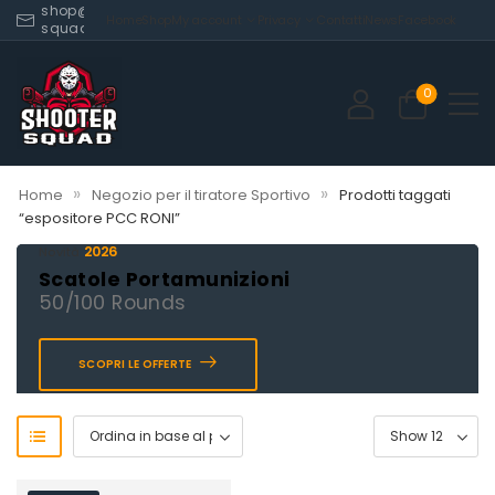
shop@shooter-
Home
Shop
My account
Privacy
Contatti
News
Facebook
squad.com
0
»
»
Home
Negozio per il tiratore Sportivo
Prodotti taggati
“espositore PCC RONI”
2026
Novità
Scatole Portamunizioni
50/100 Rounds
SCOPRI LE OFFERTE