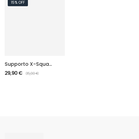
15% OFF
Supporto X-Squad
RONI
29,90
€
35,00
€