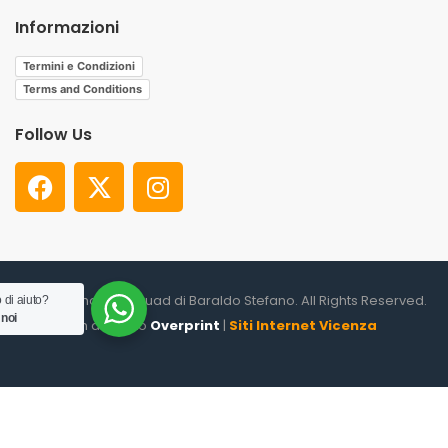
Informazioni
Termini e Condizioni
Terms and Conditions
Follow Us
© 2026. Shooter Squad di Baraldo Stefano. All Rights Reserved.
 di aiuto?
 noi
un altro sito
Overprint
|
Siti Internet Vicenza
0
HOME
CATEGORIES
ACCOUNT
CART
SEARCH