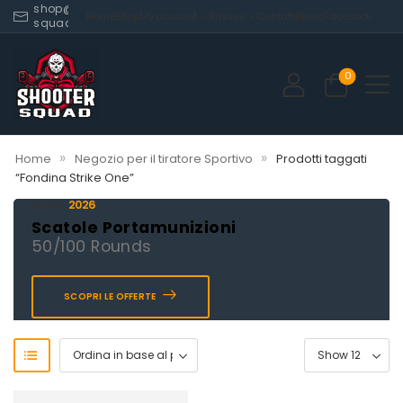
shop@shooter-
Home
Shop
My account
Privacy
Contatti
News
Facebook
squad.com
0
»
»
Home
Negozio per il tiratore Sportivo
Prodotti taggati
“Fondina Strike One”
2026
Novità
Scatole Portamunizioni
50/100 Rounds
SCOPRI LE OFFERTE