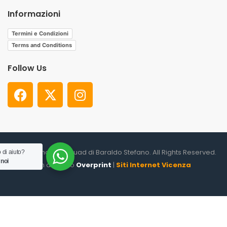
Informazioni
Termini e Condizioni
Terms and Conditions
Follow Us
© 2026. Shooter Squad di Baraldo Stefano. All Rights Reserved.
 di aiuto?
 noi
un altro sito
Overprint
|
Siti Internet Vicenza
0
HOME
CATEGORIES
ACCOUNT
CART
SEARCH