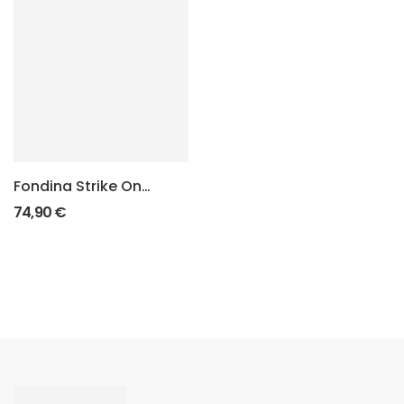
Fondina Strike One
Speed – Elite “Felt
74,90
€
Inside”