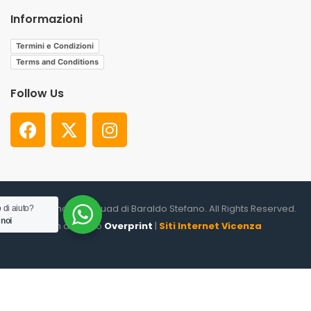
Informazioni
Termini e Condizioni
Terms and Conditions
Follow Us
© 2026. Shooter Squad di Baraldo Stefano. All Rights Reserved.
 di aiuto?
 noi
un altro sito
Overprint
|
Siti Internet Vicenza
0
HOME
CATEGORIES
ACCOUNT
CART
SEARCH