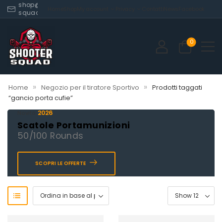
shop@shooter-
Home
Shop
My account
Privacy
Contatti
News
Facebook
squad.com
0
»
»
Home
Negozio per il tiratore Sportivo
Prodotti taggati
“gancio porta cufie”
2026
Novità
Scatole Portamunizioni
50/100 Rounds
SCOPRI LE OFFERTE