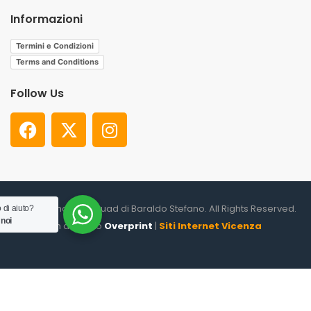
Informazioni
Termini e Condizioni
Terms and Conditions
Follow Us
© 2026. Shooter Squad di Baraldo Stefano. All Rights Reserved.
 di aiuto?
 noi
un altro sito
Overprint
|
Siti Internet Vicenza
0
HOME
CATEGORIES
ACCOUNT
CART
SEARCH