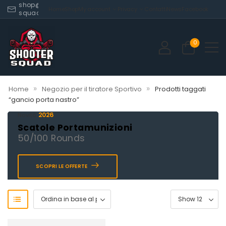
shop@shooter-
Home
Shop
My account
Privacy
Contatti
News
Facebook
squad.com
0
»
»
Home
Negozio per il tiratore Sportivo
Prodotti taggati
“gancio porta nastro”
2026
Novità
Scatole Portamunizioni
50/100 Rounds
SCOPRI LE OFFERTE