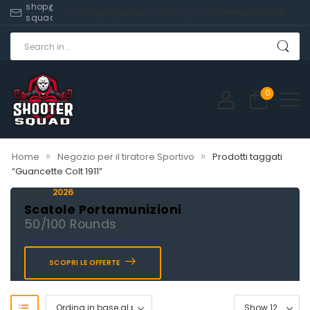
shop@shooter-
Home
Shop
My account
Privacy
Contatti
News
Facebook
squad.com
0
»
»
Home
Negozio per il tiratore Sportivo
Prodotti taggati
“Guancette Colt 1911”
2026
Novità
Scatole Portamunizioni
50/100 Rounds
SCOPRI LE OFFERTE