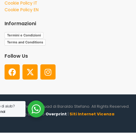
Cookie Policy IT
Cookie Policy EN
Informazioni
Termini e Condizioni
Terms and Conditions
Follow Us
© 2026. Shooter Squad di Baraldo Stefano. All Rights Reserved.
 di aiuto?
 noi
un altro sito
Overprint
|
Siti Internet Vicenza