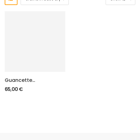
Guancette
SuperGrip 1911
65,00
€