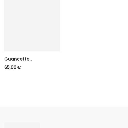
Guancette
SuperGrip 1911
65,00
€