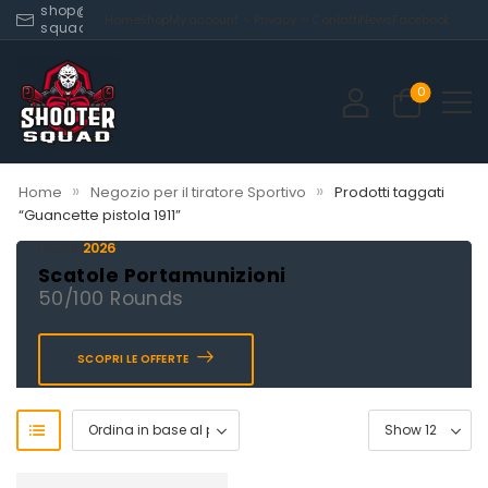
shop@shooter-
Home
Shop
My account
Privacy
Contatti
News
Facebook
squad.com
0
»
»
Home
Negozio per il tiratore Sportivo
Prodotti taggati
“Guancette pistola 1911”
2026
Novità
Scatole Portamunizioni
50/100 Rounds
SCOPRI LE OFFERTE