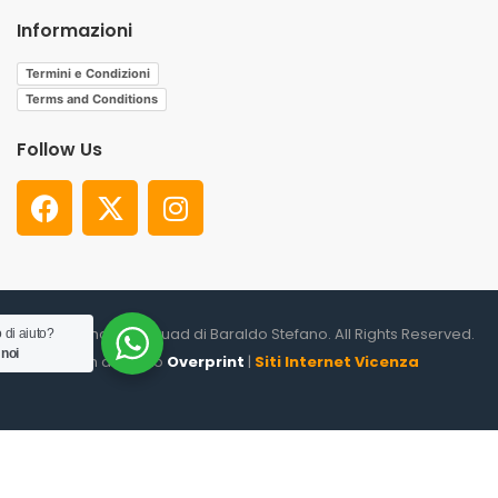
Informazioni
Termini e Condizioni
Terms and Conditions
Follow Us
© 2026. Shooter Squad di Baraldo Stefano. All Rights Reserved.
 di aiuto?
 noi
un altro sito
Overprint
|
Siti Internet Vicenza
0
HOME
CATEGORIES
ACCOUNT
CART
SEARCH