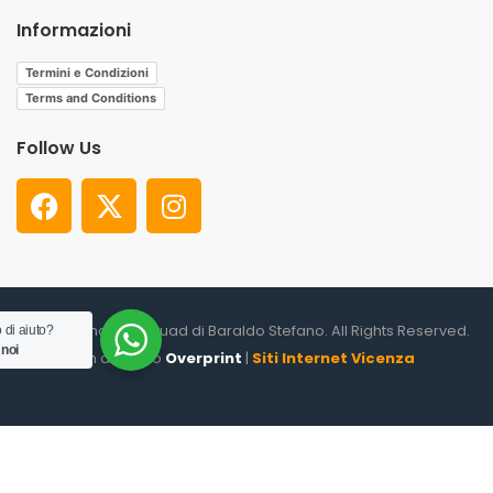
Informazioni
Termini e Condizioni
Terms and Conditions
Follow Us
© 2026. Shooter Squad di Baraldo Stefano. All Rights Reserved.
 di aiuto?
 noi
un altro sito
Overprint
|
Siti Internet Vicenza
0
HOME
CATEGORIES
ACCOUNT
CART
SEARCH