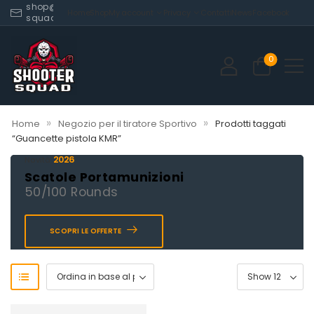
shop@shooter-
Home
Shop
My account
Privacy
Contatti
News
Facebook
squad.com
0
»
»
Home
Negozio per il tiratore Sportivo
Prodotti taggati
“Guancette pistola KMR”
2026
Novità
Scatole Portamunizioni
50/100 Rounds
SCOPRI LE OFFERTE