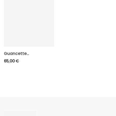
Guancette
SuperGrip KMR W-
65,00
€
02 UMBRA