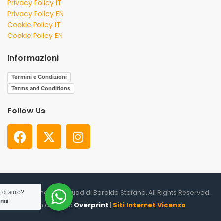
Privacy Policy IT
Privacy Policy EN
Cookie Policy IT
Cookie Policy EN
Informazioni
Termini e Condizioni
Terms and Conditions
Follow Us
© 2026. Shooter Squad di Baraldo Stefano. All Rights Reserved.
 di aiuto?
 noi
un altro sito
Overprint
|
Siti Internet Vicenza