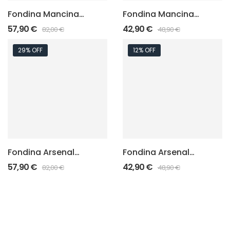
Fondina Mancina
Fondina Mancina
Arsenal Punisher
Arsenal Punisher
57,90
€
42,90
€
82,00
€
48,90
€
“Felt Inside”
Standard
29% OFF
12% OFF
Fondina Arsenal
Fondina Arsenal
Punisher “Felt
Punisher Standard
57,90
€
42,90
€
82,00
€
48,90
€
Inside”