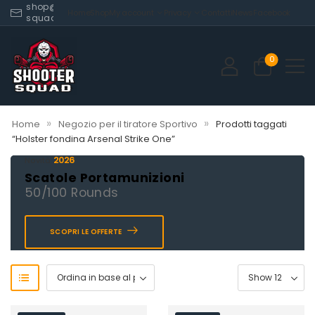
shop@shooter-
Home
Shop
My account
Privacy
Contatti
News
Facebook
squad.com
0
»
»
Home
Negozio per il tiratore Sportivo
Prodotti taggati
“Holster fondina Arsenal Strike One”
2026
Novità
Scatole Portamunizioni
50/100 Rounds
SCOPRI LE OFFERTE