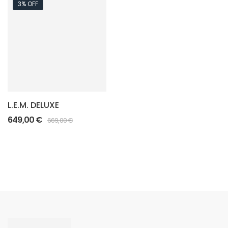
3% OFF
L.E.M. DELUXE
649,00
€
669,00
€