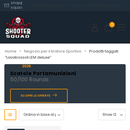
shop@shooter-
Home
Shop
My account
Privacy
Contatti
News
Facebook
squad.com
0
»
»
Home
Negozio per il tiratore Sportivo
Prodotti taggati
“Lavabossoli LEM deluxe”
2026
Novità
Scatole Portamunizioni
50/100 Rounds
SCOPRI LE OFFERTE