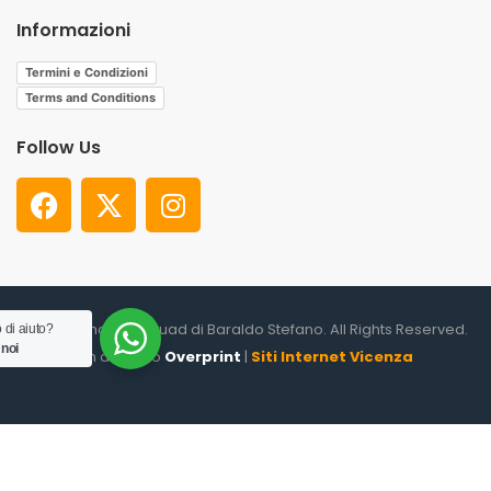
Informazioni
Termini e Condizioni
Terms and Conditions
Follow Us
© 2026. Shooter Squad di Baraldo Stefano. All Rights Reserved.
 di aiuto?
 noi
un altro sito
Overprint
|
Siti Internet Vicenza
0
HOME
CATEGORIES
ACCOUNT
CART
SEARCH