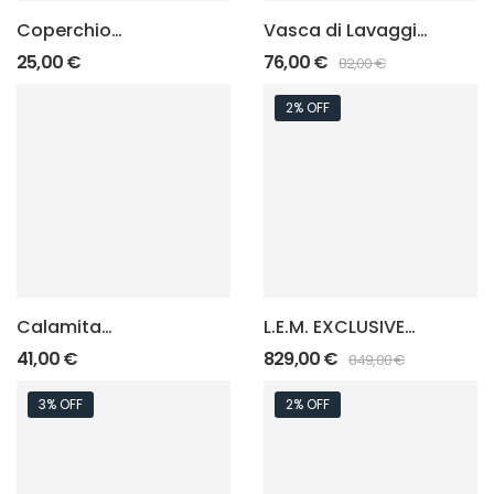
Coperchio
Vasca di Lavaggio
Superiore
per L.E.M.
25,00
€
76,00
€
82,00
€
appoggio vasca
per L.E.M.
2% OFF
Calamita
L.E.M. EXCLUSIVE
Recupera aghi per
(Mod. 2023)
41,00
€
829,00
€
849,00
€
L.E.M.
3% OFF
2% OFF