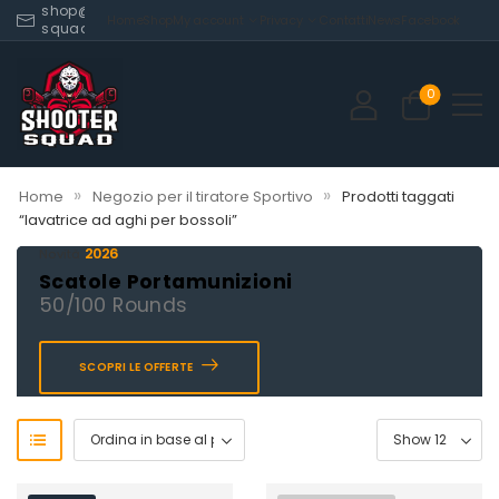
shop@shooter-
Home
Shop
My account
Privacy
Contatti
News
Facebook
squad.com
0
»
»
Home
Negozio per il tiratore Sportivo
Prodotti taggati
“lavatrice ad aghi per bossoli”
2026
Novità
Scatole Portamunizioni
50/100 Rounds
SCOPRI LE OFFERTE