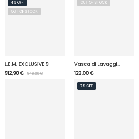
4% OFF
OUT OF STOCK
OUT OF STOCK
L.E.M. EXCLUSIVE 9
Vasca di Lavaggio
in Policarbonato
912,90
€
122,00
€
949,00
€
per L.E.M.
7% OFF