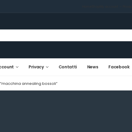
Home
Shop
My account
Priva
ccount
Privacy
Contatti
News
Facebook
i “macchina annealing bossoli”