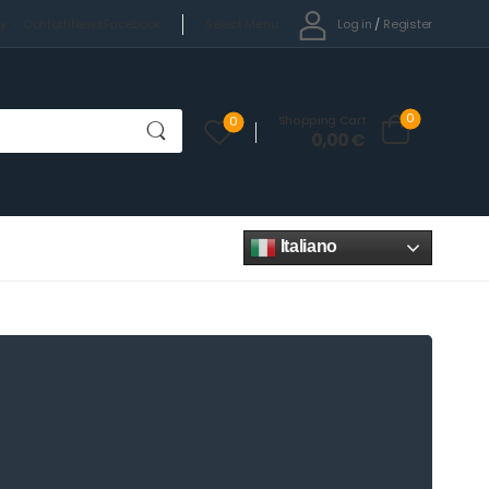
Select Menu
Log in
/
Register
cy
Contatti
News
Facebook
0
Shopping Cart
0
0,00
€
Italiano