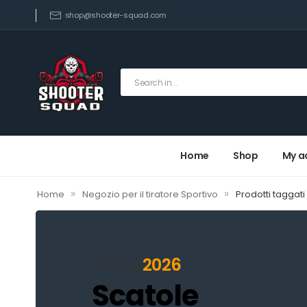
shop@shooter-squad.com
Home
Shop
My a
»
»
Home
Negozio per il tiratore Sportivo
Prodotti taggat
2026
Novità
Scatole