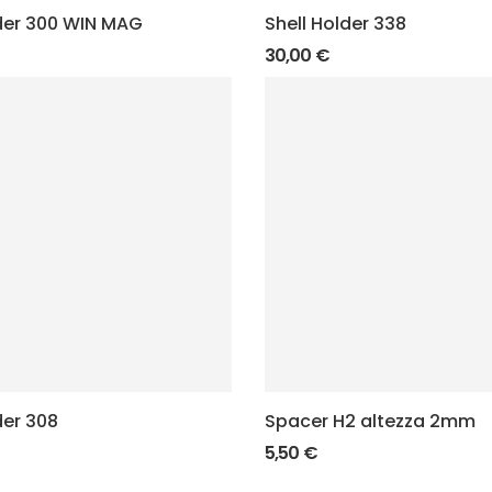
lder 300 WIN MAG
Shell Holder 338
30,00
€
der 308
Spacer H2 altezza 2mm
5,50
€