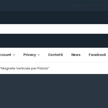
Home
Shop
My account
Priva
ccount
Privacy
Contatti
News
Facebook
 “Magnete Verticale per Pistola”