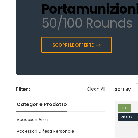
Portamunizion
50/100 Rounds
SCOPRI LE OFFERTE
Filter :
Clean All
Sort By :
Categorie Prodotto
HOT
28% OFF
Accessori Armi
Accessori Difesa Personale