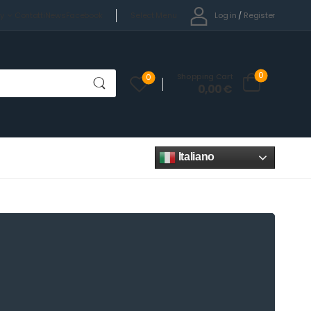
Select Menu
Log in
/
Register
cy
Contatti
News
Facebook
0
Shopping Cart
0
0,00
€
Italiano