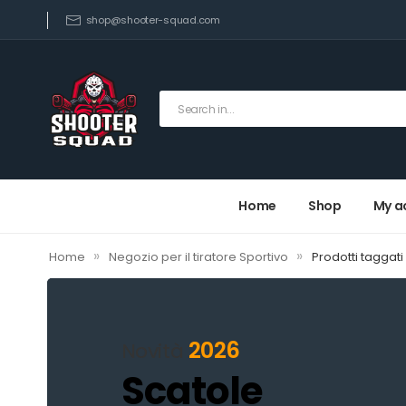
shop@shooter-squad.com
Home
Shop
My a
»
»
Home
Negozio per il tiratore Sportivo
Prodotti taggati
2026
Novità
Scatole