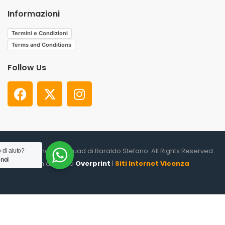
Informazioni
Termini e Condizioni
Terms and Conditions
Follow Us
© 2026. Shooter Squad di Baraldo Stefano. All Rights Reserved.
 di aiuto?
 noi
un altro sito
Overprint
|
Siti Internet Vicenza
0
HOME
CATEGORIES
ACCOUNT
CART
SEARCH