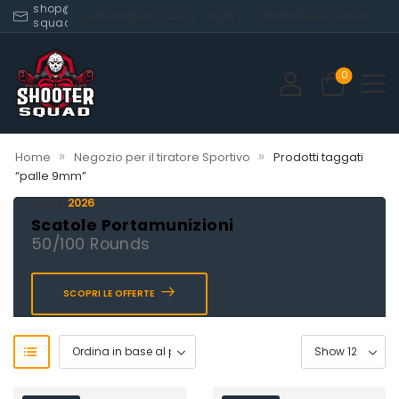
shop@shooter-
Home
Shop
My account
Privacy
Contatti
News
Facebook
squad.com
0
»
»
Home
Negozio per il tiratore Sportivo
Prodotti taggati
“palle 9mm”
2026
Novità
Scatole Portamunizioni
50/100 Rounds
SCOPRI LE OFFERTE