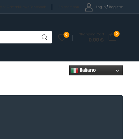
Select Menu
Log in
/
Register
cy
Contatti
News
Facebook
0
Shopping Cart
0
0,00
€
Italiano