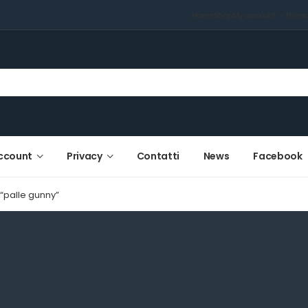
Home
Shop
My account
Priva
ccount
Privacy
Contatti
News
Facebook
 “palle gunny”