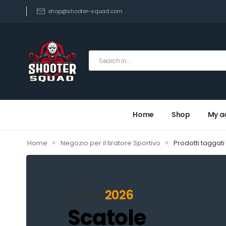
shop@shooter-squad.com
Home
Shop
My a
»
»
Home
Negozio per il tiratore Sportivo
Prodotti taggati
2026
Novità
Scatole