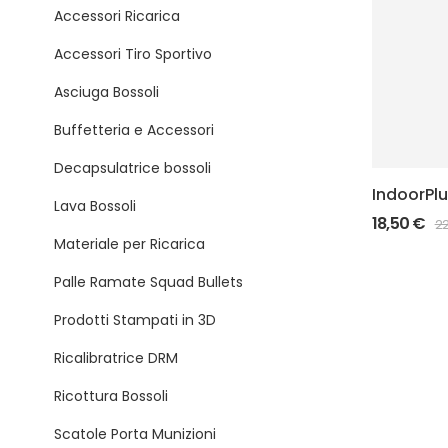
Accessori Ricarica
Accessori Tiro Sportivo
Asciuga Bossoli
Buffetteria e Accessori
Decapsulatrice bossoli
IndoorPlu
Lava Bossoli
Indoor co
18,50
€
22
Bossoli 
Materiale per Ricarica
Palle Ramate Squad Bullets
Prodotti Stampati in 3D
Ricalibratrice DRM
Ricottura Bossoli
Scatole Porta Munizioni