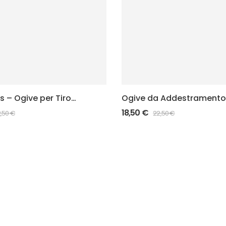
s – Ogive per Tiro
Ogive da Addestramento
mpatibili con
Training Bullets 50pz
18,50
€
,50
€
22,50
€
Aravon