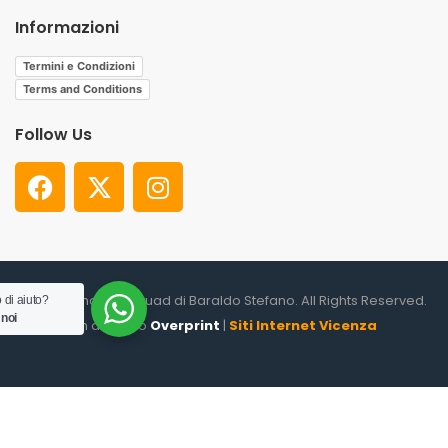
Informazioni
Termini e Condizioni
Terms and Conditions
Follow Us
© 2026. Shooter Squad di Baraldo Stefano. All Rights Reserved.
 di aiuto?
 noi
un altro sito
Overprint
|
Siti Internet Vicenza
0
HOME
CATEGORIES
ACCOUNT
CART
SEARCH