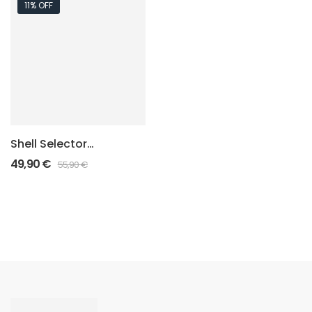
11% OFF
Shell Selector
Buckets Ø19cm
49,90
€
55,90
€