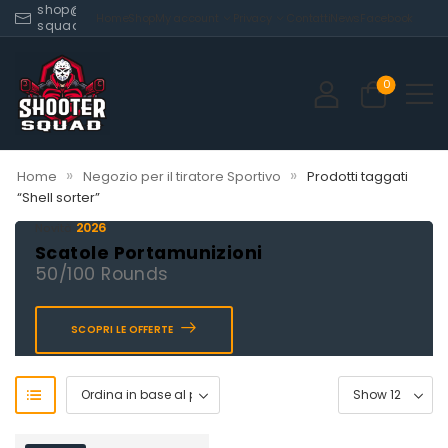
shop@shooter-
Home
Shop
My account
Privacy
Contatti
News
Facebook
squad.com
0
»
»
Home
Negozio per il tiratore Sportivo
Prodotti taggati
“Shell sorter”
2026
Novità
Scatole Portamunizioni
50/100 Rounds
SCOPRI LE OFFERTE