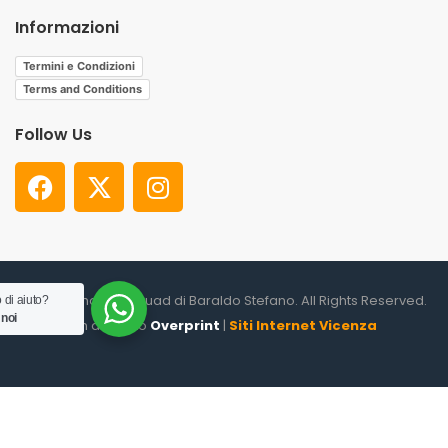
Informazioni
Termini e Condizioni
Terms and Conditions
Follow Us
© 2026. Shooter Squad di Baraldo Stefano. All Rights Reserved.
 di aiuto?
 noi
un altro sito
Overprint
|
Siti Internet Vicenza
0
HOME
CATEGORIES
ACCOUNT
CART
SEARCH