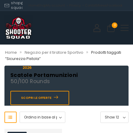
shop@shooter-
Home
Shop
My account
Privacy
Contatti
News
Facebook
squad.com
0
»
»
Home
Negozio per il tiratore Sportivo
Prodotti taggati
“Sicurezza Pistola”
2026
Novità
Scatole Portamunizioni
50/100 Rounds
SCOPRI LE OFFERTE