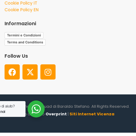
Cookie Policy IT
Cookie Policy EN
Informazioni
Termini e Condizioni
Terms and Conditions
Follow Us
© 2026. Shooter Squad di Baraldo Stefano. All Rights Reserved.
 di aiuto?
 noi
un altro sito
Overprint
|
Siti Internet Vicenza