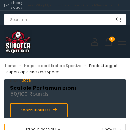
shop@shooter-
Home
Shop
My account
Privacy
Contatti
News
Facebook
squad.com
0
»
»
Home
Negozio per il tiratore Sportivo
Prodotti taggati
“SuperGrip Strike One Speed”
2026
Novità
Scatole Portamunizioni
50/100 Rounds
SCOPRI LE OFFERTE