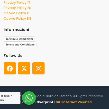
Privacy Policy IT
Privacy Policy EN
Cookie Policy IT
Cookie Policy EN
Informazioni
Termini e Condizioni
Terms and Conditions
Follow Us
© 2026. Shooter Squad di Baraldo Stefano. All Rights Reserved.
 di aiuto?
 noi
un altro sito
Overprint
|
Siti Internet Vicenza