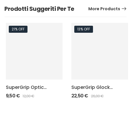
Prodotti Suggeriti Per Te
More Products
21% OFF
13% OFF
SuperGrip Optic
SuperGrip Glock
Glock 17-34 GEN
17-34 GEN 3-4
9,50
€
22,50
€
12,00
€
26,00
€
3-4