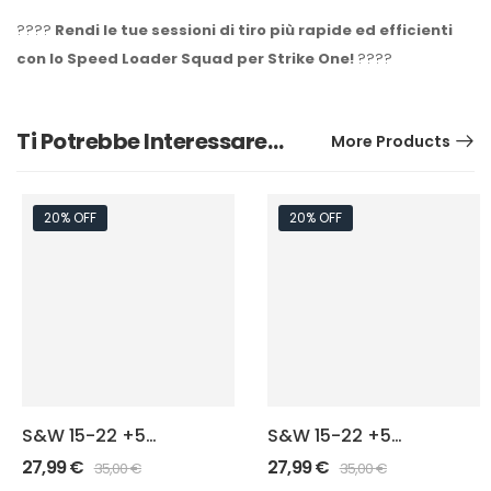
????
Rendi le tue sessioni di tiro più rapide ed efficienti
con lo Speed Loader Squad per Strike One!
????
Ti Potrebbe Interessare…
More Products
20% OFF
20% OFF
S&W 15-22 +5
S&W 15-22 +5
Squad Estensione
Warrior Estensione
27,99
€
27,99
€
35,00
€
35,00
€
caricatore
caricatore – Black