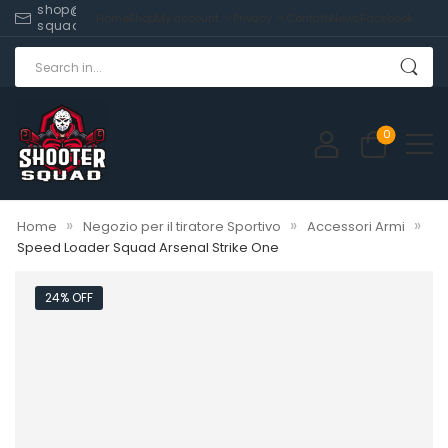
shop@shooter-
Home
Shop
My account
Privacy
Contatti
News
Facebook
squad.com
0
»
»
»
Home
Negozio per il tiratore Sportivo
Accessori Armi
Speed Loader Squad Arsenal Strike One
24% OFF