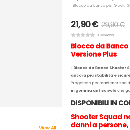
Blocco da banco per Glock
,
G
21,90
€
29,90
€
0 Reviews
Blocco da Banco 
Versione Plus
Il
Blocco da Banco Shooter S
ancora più stabilità e sicur
Progettato per mantenere saldam
in gomma antiscivolo
che gar
DISPONIBILI IN C
Shooter Squad no
danni a persone, 
View All