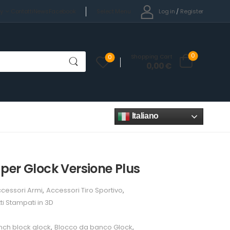
Select Menu
Log in
/
Register
cy
Contatti
News
Facebook
0
Shopping Cart
0
0,00
€
Italiano
per Glock Versione Plus
cessori Armi
,
Accessori Tiro Sportivo
,
ti Stampati in 3D
nch block glock
,
Blocco da banco Glock
,