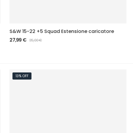
S&W 15-22 +5 Squad Estensione caricatore
27,99
€
35,00
€
13% OFF