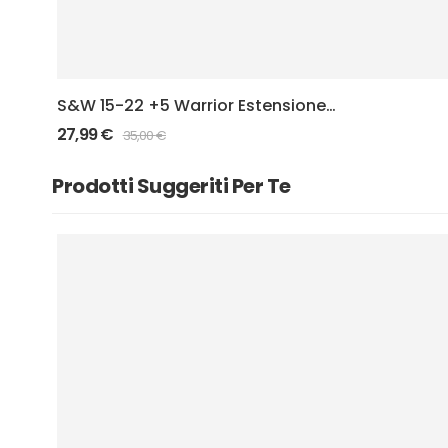
S&W 15-22 +5 Warrior Estensione
caricatore – Black
27,99
€
35,00
€
Prodotti Suggeriti Per Te