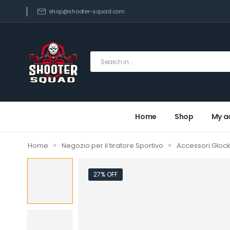
shop@shooter-squad.com
Home
Shop
My a
»
»
Home
Negozio per il tiratore Sportivo
Accessori Gloc
27% OFF