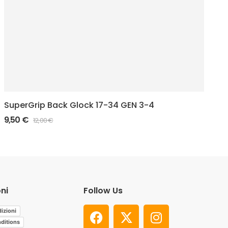
SuperGrip Back Glock 17-34 GEN 3-4
Pa
9,50
€
16
12,00
€
ni
Follow Us
izioni
ditions