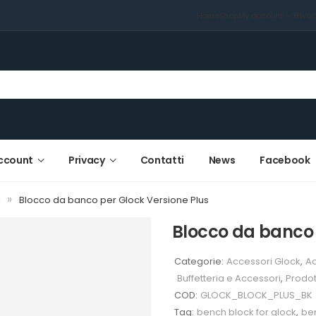
Home
Shop
My account
Priva
ccount
Privacy
Contatti
News
Facebook
»
k
Blocco da banco per Glock Versione Plus
Blocco da banco 
Categorie:
Accessori Glock
,
Ac
Buffetteria e Accessori
,
Prodot
COD:
GLOCK_BLOCK_PLUS_BK
Tag:
bench block for glock
,
be