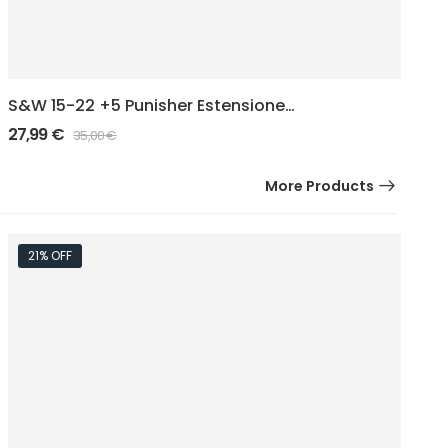
S&W 15-22 +5 Punisher Estensione
S
caricatori
ca
27,99
€
2
35,00
€
More Products
21% OFF