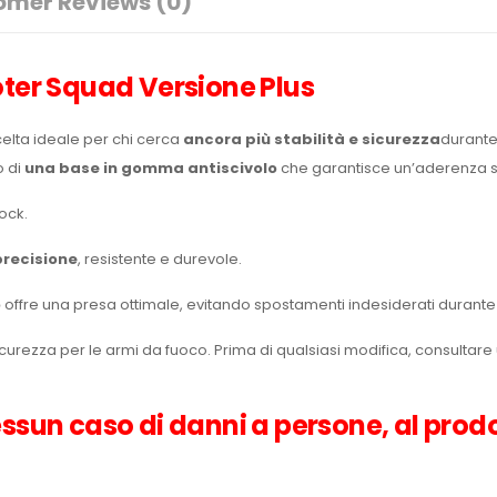
omer Reviews
(0)
ter Squad Versione Plus
celta ideale per chi cerca
ancora più stabilità e sicurezza
durante
o di
una base in gomma antiscivolo
che garantisce un’aderenza su
lock.
precisione
, resistente e durevole.
o
offre una presa ottimale, evitando spostamenti indesiderati durante 
curezza per le armi da fuoco. Prima di qualsiasi modifica, consultare
ssun caso di danni a persone, al prodo