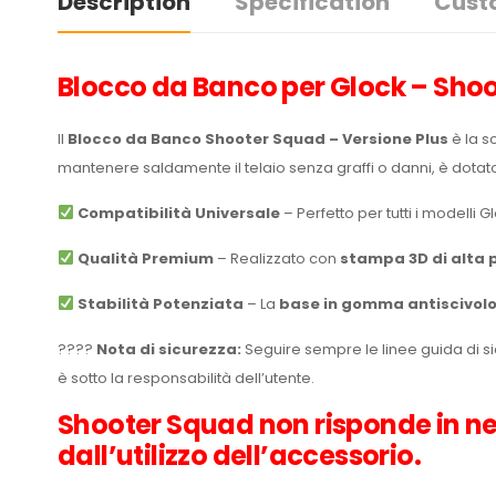
Description
Specification
Cust
Blocco da Banco per Glock – Shoo
Il
Blocco da Banco Shooter Squad – Versione Plus
è la s
mantenere saldamente il telaio senza graffi o danni, è dotat
Compatibilità Universale
– Perfetto per tutti i modelli G
Qualità Premium
– Realizzato con
stampa 3D di alta 
Stabilità Potenziata
– La
base in gomma antiscivol
????
Nota di sicurezza:
Seguire sempre le linee guida di si
è sotto la responsabilità dell’utente.
Shooter Squad non risponde in ne
dall’utilizzo dell’accessorio.