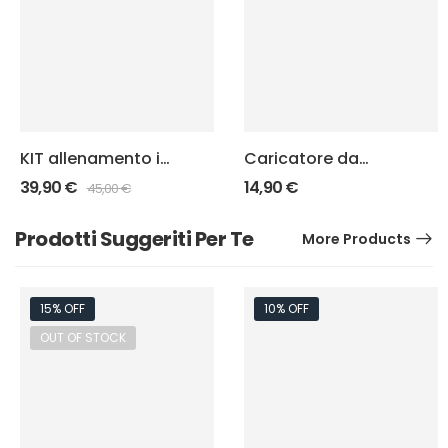
KIT allenamento in
Caricatore da
bianco
Training per Glock
39,90
€
14,90
€
45,00
€
Prodotti Suggeriti Per Te
More Products
15% OFF
10% OFF
OUT OF STOCK