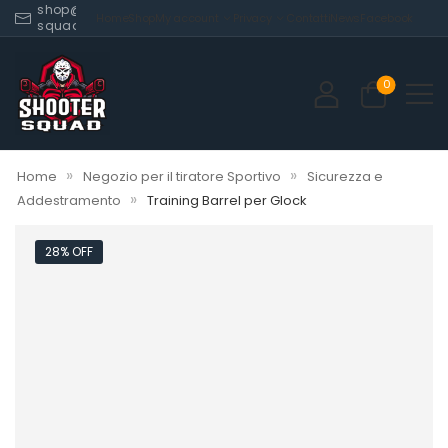
shop@shooter-
Home
Shop
My account
Privacy
Contatti
News
Facebook
squad.com
0
»
»
Home
Negozio per il tiratore Sportivo
Sicurezza e
»
Addestramento
Training Barrel per Glock
28% OFF