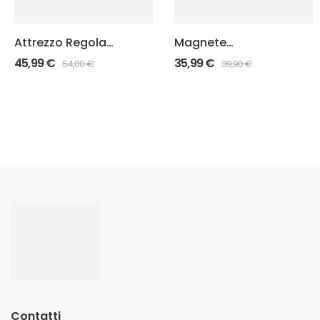
Attrezzo Regola
Magnete
Mire Glock “Red
portacaricatori
45,99
€
35,99
€
54,00
€
39,90
€
Pusher”
per Cinturone IPSC
Contatti