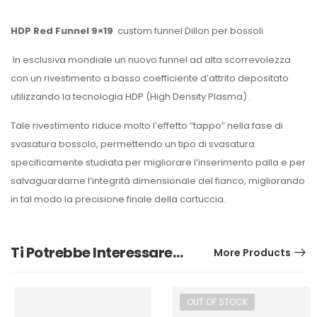
HDP Red Funnel 9×19
custom funnel Dillon per bossoli
In esclusiva mondiale un nuovo funnel ad alta scorrevolezza
con un rivestimento a basso coefficiente d’attrito depositato
utilizzando la tecnologia HDP (High Density Plasma) .
Tale rivestimento riduce molto l’effetto “tappo” nella fase di
svasatura bossolo, permettendo un tipo di svasatura
specificamente studiata per migliorare l’inserimento palla e per
salvaguardarne l’integrità dimensionale del fianco, migliorando
in tal modo la precisione finale della cartuccia.
Ti Potrebbe Interessare…
More Products
OUT OF STOCK