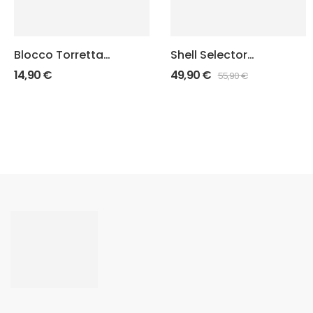
Blocco Torretta
Shell Selector
Lee Load Master
Buckets Ø19cm
14,90
€
49,90
€
55,90
€