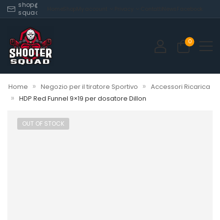
shop@shooter-
Home
Shop
My account
Privacy
Contatti
News
Facebook
squad.com
0
»
»
Home
Negozio per il tiratore Sportivo
Accessori Ricarica
»
HDP Red Funnel 9×19 per dosatore Dillon
OUT OF STOCK