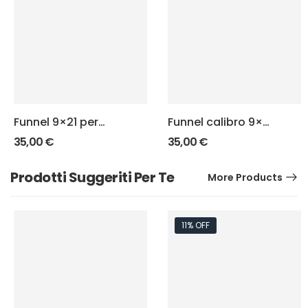
Funnel 9×21 per
Funnel calibro 9×21
dosatore Hornady
per dosatore
35,00
€
35,00
€
Dillon
Prodotti Suggeriti Per Te
More Products
11% OFF