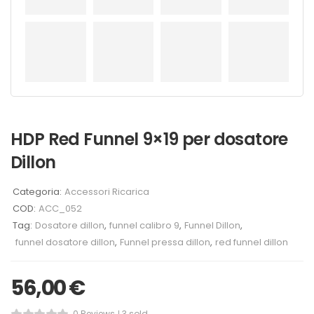
HDP Red Funnel 9×19 per dosatore
Dillon
Categoria:
Accessori Ricarica
COD:
ACC_052
Tag:
Dosatore dillon
,
funnel calibro 9
,
Funnel Dillon
,
funnel dosatore dillon
,
Funnel pressa dillon
,
red funnel dillon
56,00
€
0 Reviews
3 sold