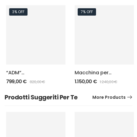
3% OFF
7% OFF
“ADM”
Macchina per
Decapsulatrice
ricottura Bossoli
799,00
€
1.150,00
€
820,00
€
1.240,00
€
Automatica
“Vulcano”
Prodotti Suggeriti Per Te
More Products