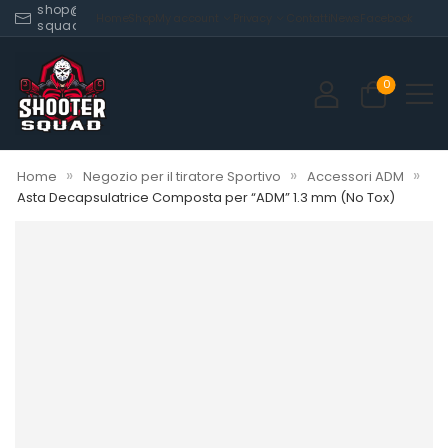
shop@shooter-
Home
Shop
My account
Privacy
Contatti
News
Facebook
squad.com
0
»
»
»
Home
Negozio per il tiratore Sportivo
Accessori ADM
Asta Decapsulatrice Composta per “ADM” 1.3 mm (No Tox)