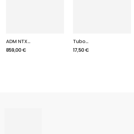
ADM NTX
Tubo
Decapsulatrice
alimentazione
859,00
€
17,50
€
Automatica
bossoli
.40/.38/.357