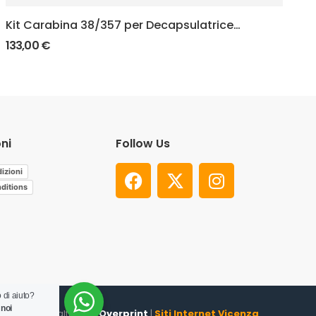
Kit Carabina 38/357 per Decapsulatrice
T
Automatica “ADM”
133,00
€
17
ni
Follow Us
izioni
ditions
 di aiuto?
 noi
un altro sito
Overprint
|
Siti Internet Vicenza