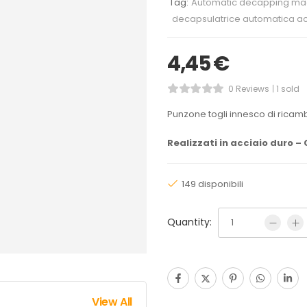
Tag:
Automatic decapping ma
decapsulatrice automatica a
4,45
€
0 Reviews
1 sold
Punzone togli innesco di rica
Realizzati in acciaio duro – 
149 disponibili
Quantity:
View All