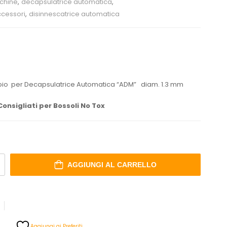
chine
,
decapsulatrice automatica
,
ccessori
,
disinnescatrice automatica
mbio per Decapsulatrice Automatica “ADM” diam. 1.3 mm
Consigliati per Bossoli No Tox
AGGIUNGI AL CARRELLO
Aggiungi ai Preferiti