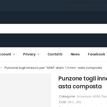
Home
Shop
My account
Priva
ccount
Privacy
Contatti
News
Facebook
»
Punzone togli innesco per “ADM” diam. 1.3 mm -asta composta
Punzone togli in
asta composta
Categorie:
Accessori ADM
,
Dec
COD:
DEC_109