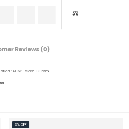
omer Reviews
(0)
matica “ADM” diam. 1.3 mm
Tox
3% OFF