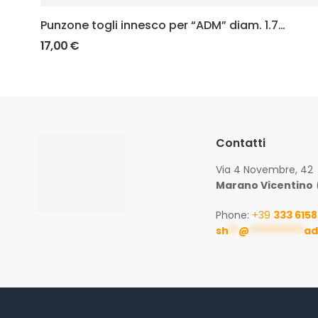
Punzone togli innesco per “ADM” diam. 1.7
mm – asta composta
17,00
€
Contatti
Via 4 Novembre, 42
Marano Vicentino
Phone:
+39
333 615
sh
**
@
***********
ad