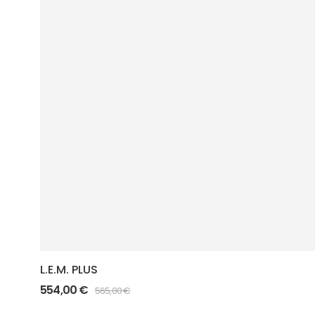
L.E.M. PLUS
554,00
€
565,00
€