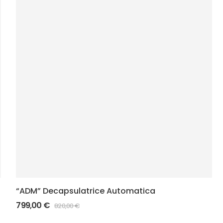
“ADM” Decapsulatrice Automatica
799,00
€
820,00
€