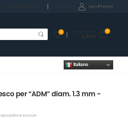
Select Menu
Log in
/
Register
cy
Contatti
News
Facebook
0
Shopping Cart
0
0,00
€
Italiano
nesco per “ADM” diam. 1.3 mm -
apsulatrice bossoli