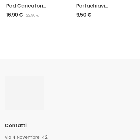
Pad Caricatori
Portachiavi
Glock
“Defence Squad”
16,90
€
9,50
€
22,90
€
Contatti
Via 4 Novembre, 42