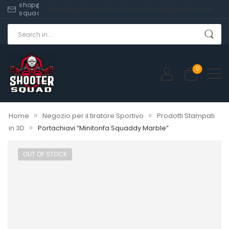
shop@shooter-
Home
Shop
My account
Privacy
Contatti
News
Facebook
squad.com
0
»
»
Home
Negozio per il tiratore Sportivo
Prodotti Stampati
»
in 3D
Portachiavi “Minitonfa Squaddy Marble”
OUT OF STOCK