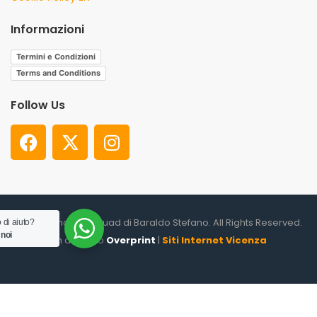
Informazioni
Termini e Condizioni
Terms and Conditions
Follow Us
© 2026. Shooter Squad di Baraldo Stefano. All Rights Reserved.
 di aiuto?
 noi
un altro sito
Overprint
|
Siti Internet Vicenza
0