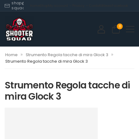
shop@shooter-
Home
Shop
My account
Privacy
Contatti
News
Facebook
squad.com
0
»
»
Home
Strumento Regola tacche di mira Glock 3
Strumento Regola tacche di mira Glock 3
Strumento Regola tacche di
mira Glock 3