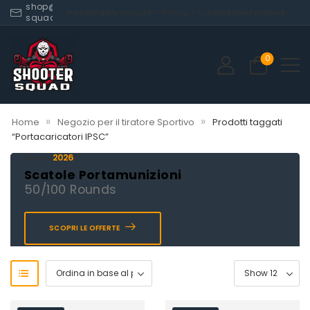
shop@shooter-
Home
Shop
My account
Privacy
Contatti
News
Facebook
squad.com
0
»
»
Home
Negozio per il tiratore Sportivo
Prodotti taggati
“Portacaricatori IPSC”
2026
Novità
Scatole Portamunizioni
50/100 Rounds
SCOPRI LE OFFERTE