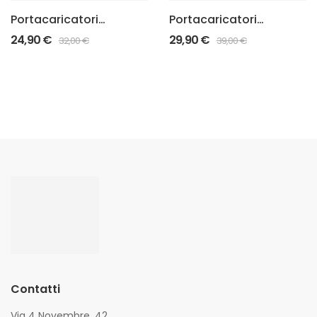
Portacaricatori
Portacaricatori
Glock One
Glock 360°
24,90
€
29,90
€
32,00
€
39,00
€
Contatti
Via 4 Novembre, 42