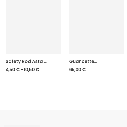
Safety Rod Asta di
Guancette
Sicurezza Glock
SuperGrip KMR W-
4,50
€
-
10,50
€
65,00
€
02 UMBRA