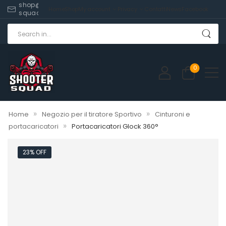
shop@shooter-
Home
Shop
My account
Privacy
Contatti
News
Facebook
squad.com
0
»
»
Home
Negozio per il tiratore Sportivo
Cinturoni e
»
portacaricatori
Portacaricatori Glock 360°
23% OFF