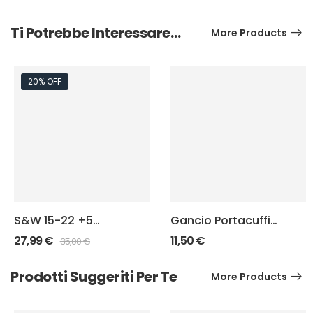
Ti Potrebbe Interessare…
More Products
20% OFF
S&W 15-22 +5
Gancio Portacuffie
Punisher
J-Squad
27,99
€
11,50
€
35,00
€
Estensione
caricatori
Prodotti Suggeriti Per Te
More Products