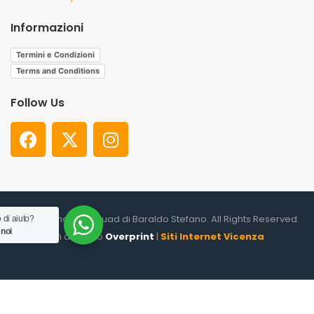
Informazioni
Termini e Condizioni
Terms and Conditions
Follow Us
© 2026. Shooter Squad di Baraldo Stefano. All Rights Reserved.
 di aiuto?
 noi
un altro sito
Overprint
|
Siti Internet Vicenza
0