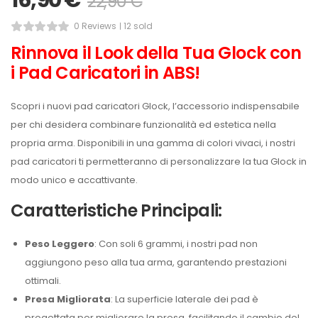
16,90
€
22,90
€
0 Reviews
12 sold
Rinnova il Look della Tua Glock con
i Pad Caricatori in ABS!
Scopri i nuovi pad caricatori Glock, l’accessorio indispensabile
per chi desidera combinare funzionalità ed estetica nella
propria arma. Disponibili in una gamma di colori vivaci, i nostri
pad caricatori ti permetteranno di personalizzare la tua Glock in
modo unico e accattivante.
Caratteristiche Principali:
Peso Leggero
: Con soli 6 grammi, i nostri pad non
aggiungono peso alla tua arma, garantendo prestazioni
ottimali.
Presa Migliorata
: La superficie laterale dei pad è
progettata per migliorare la presa, facilitando il cambio del