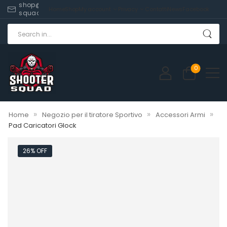
shop@shooter-
Home
Shop
My account
Privacy
Contatti
News
Facebook
squad.com
0
»
»
»
Home
Negozio per il tiratore Sportivo
Accessori Armi
Pad Caricatori Glock
26% OFF