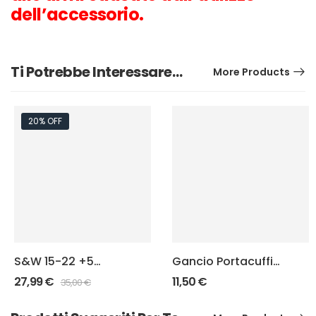
dell’accessorio.
Ti Potrebbe Interessare…
More Products
20% OFF
S&W 15-22 +5
Gancio Portacuffie
Punisher
J-Squad
27,99
€
11,50
€
35,00
€
Estensione
caricatori