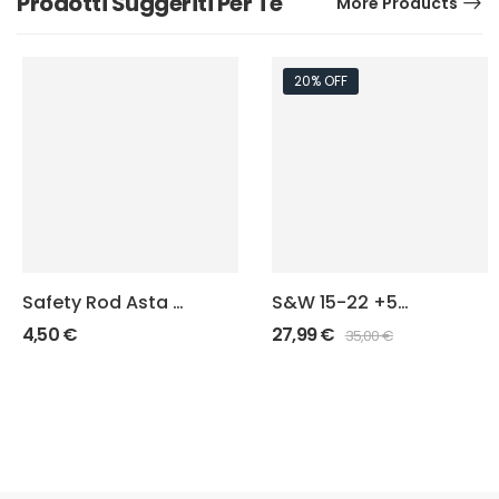
Prodotti Suggeriti Per Te
More Products
20% OFF
Safety Rod Asta di
S&W 15-22 +5
Sicurezza Beretta
Squad Estensione
4,50
€
27,99
€
35,00
€
92/98
caricatore