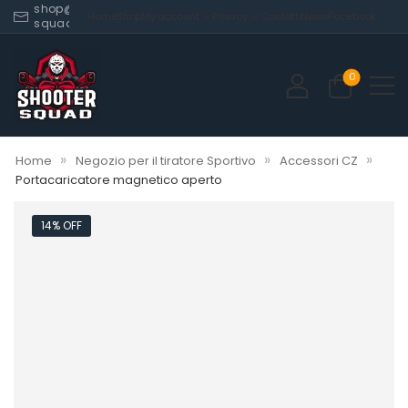
shop@shooter-
Home
Shop
My account
Privacy
Contatti
News
Facebook
squad.com
0
»
»
»
Home
Negozio per il tiratore Sportivo
Accessori CZ
Portacaricatore magnetico aperto
14% OFF