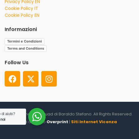
Privacy Policy EN
Cookie Policy IT
Cookie Policy EN
Informazioni
Termini e Condizioni
Terms and Conditions
Follow Us
© 2026. Shooter Squad di Baraldo Stefano. All Rights Reserved.
 di aiuto?
 noi
un altro sito
Overprint
|
Siti Internet Vicenza