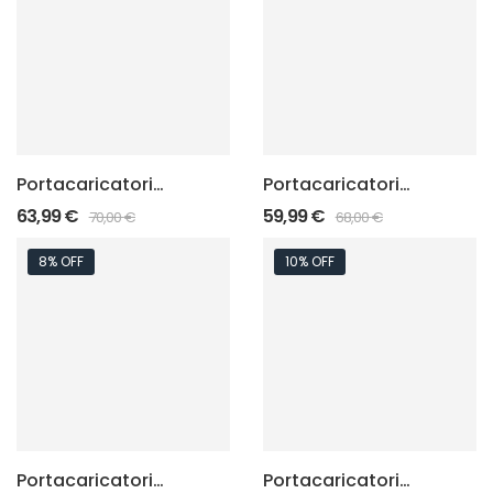
Portacaricatori
Portacaricatori
magnetici Glock
magnetici 1911 Plus
63,99
€
59,99
€
70,00
€
68,00
€
Plus Marble
Marble
8% OFF
10% OFF
Portacaricatori
Portacaricatori