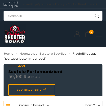
shop@shooter-
Home
Shop
My account
Privacy
Contatti
News
Facebook
squad.com
0
»
»
Home
Negozio per il tiratore Sportivo
Prodotti taggati
“portacaricatori magnetici”
2026
Novità
Scatole Portamunizioni
50/100 Rounds
SCOPRI LE OFFERTE