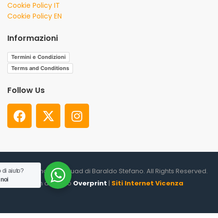
Cookie Policy IT
Cookie Policy EN
Informazioni
Termini e Condizioni
Terms and Conditions
Follow Us
© 2026. Shooter Squad di Baraldo Stefano. All Rights Reserved.
 di aiuto?
 noi
un altro sito
Overprint
|
Siti Internet Vicenza