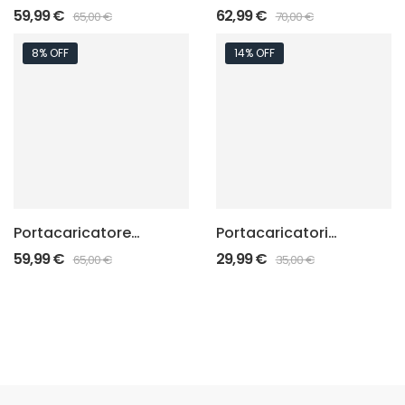
magnetici 1911 Plus
magnetici Glock
59,99
€
62,99
€
65,00
€
70,00
€
Plus
8% OFF
14% OFF
Portacaricatore
Portacaricatori
magnetico CZ Plus
magnetici Glock
59,99
€
29,99
€
65,00
€
35,00
€