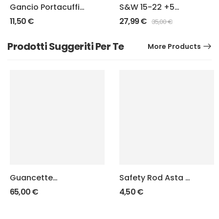
Gancio Portacuffie
S&W 15-22 +5
J-Squad
Punisher
11,50
€
27,99
€
35,00
€
Estensione
caricatori
Prodotti Suggeriti Per Te
More Products
Guancette
Safety Rod Asta di
SuperGrip KMR W-
Sicurezza Beretta
65,00
€
4,50
€
02 UMBRA
92/98