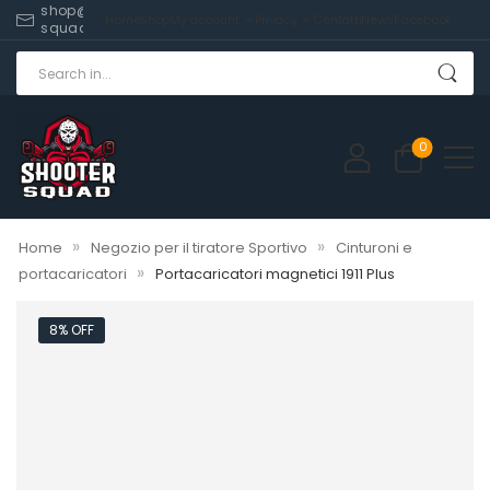
shop@shooter-
Home
Shop
My account
Privacy
Contatti
News
Facebook
squad.com
0
»
»
Home
Negozio per il tiratore Sportivo
Cinturoni e
»
portacaricatori
Portacaricatori magnetici 1911 Plus
8% OFF