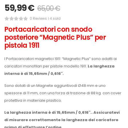
59,99
€
65,00
€
0 Reviews
4 sold
Portacaricatori
con snodo
posteriore
“Magnetic Plus” per
pistola 1911
I
Portacaricatori magnetici 1911
“Magnetic Plus” sono adatti ai
caricatori monofilari per pistole modello 1911.
La larghezza
interna è di 15,65mm / 0,616″.
Sono dotati di un Magnete aggiuntivodi Ø48 mm e uno
spessore di 11 mm, con una forza di trazione di 88 kg. con cover
protettiva in materiale plastico.
La larghezza interna è di 15,65mm / 0,616″.. Assicuratevi
di misurare correttamente la larghezza del caricatore
prima di effettuare l’ordine.