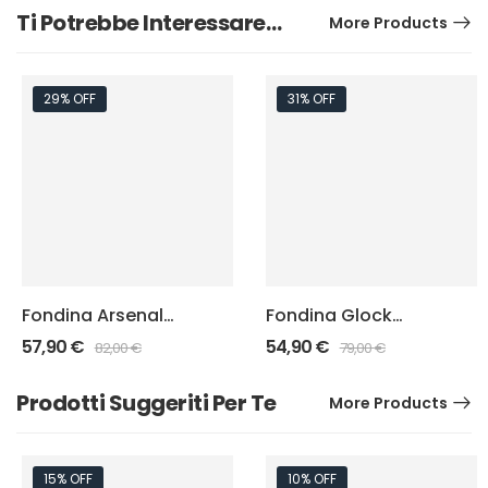
Ti Potrebbe Interessare…
More Products
29% OFF
31% OFF
Fondina Arsenal
Fondina Glock
Punisher “Felt
Mancina Punisher
57,90
€
54,90
€
82,00
€
79,00
€
Inside”
“Felt Inside”
Prodotti Suggeriti Per Te
More Products
15% OFF
10% OFF