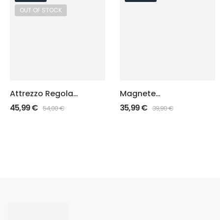
OUT OF STOCK
Attrezzo Regola
Magnete
Mire Glock “Red
portacaricatori
45,99
€
35,99
€
54,00
€
39,90
€
Pusher”
per Cinturone IPSC