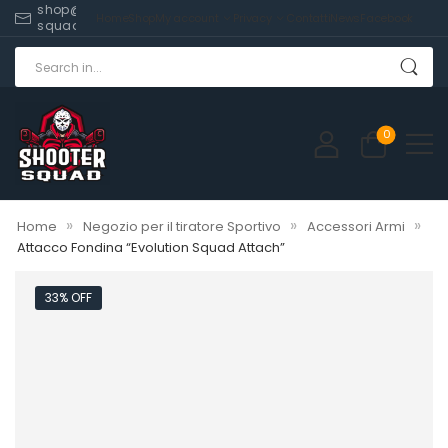
shop@shooter-
Home
Shop
My account
Privacy
Contatti
News
Facebook
squad.com
0
»
»
»
Home
Negozio per il tiratore Sportivo
Accessori Armi
Attacco Fondina “Evolution Squad Attach”
33% OFF